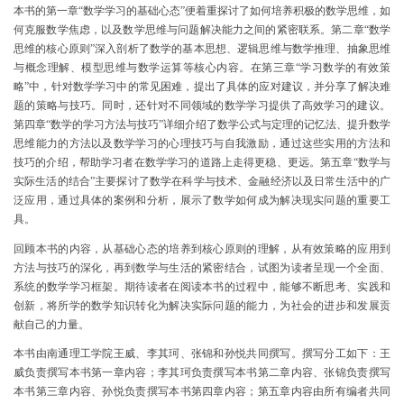
本书的第一章“数学学习的基础心态”便着重探讨了如何培养积极的数学思维，如
何克服数学焦虑，以及数学思维与问题解决能力之间的紧密联系。第二章“数学
思维的核心原则”深入剖析了数学的基本思想、逻辑思维与数学推理、抽象思维
与概念理解、模型思维与数学运算等核心内容。在第三章“学习数学的有效策
略”中，针对数学学习中的常见困难，提出了具体的应对建议，并分享了解决难
题的策略与技巧。同时，还针对不同领域的数学学习提供了高效学习的建议。
第四章“数学的学习方法与技巧”详细介绍了数学公式与定理的记忆法、提升数学
思维能力的方法以及数学学习的心理技巧与自我激励，通过这些实用的方法和
技巧的介绍，帮助学习者在数学学习的道路上走得更稳、更远。第五章“数学与
实际生活的结合”主要探讨了数学在科学与技术、金融经济以及日常生活中的广
泛应用，通过具体的案例和分析，展示了数学如何成为解决现实问题的重要工
具。
回顾本书的内容，从基础心态的培养到核心原则的理解，从有效策略的应用到
方法与技巧的深化，再到数学与生活的紧密结合，试图为读者呈现一个全面、
系统的数学学习框架。期待读者在阅读本书的过程中，能够不断思考、实践和
创新，将所学的数学知识转化为解决实际问题的能力，为社会的进步和发展贡
献自己的力量。
本书由南通理工学院王威、李其珂、张锦和孙悦共同撰写。撰写分工如下：王
威负责撰写本书第一章内容；李其珂负责撰写本书第二章内容、张锦负责撰写
本书第三章内容、孙悦负责撰写本书第四章内容；第五章内容由所有编者共同