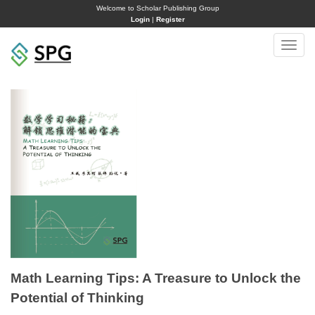
Welcome to Scholar Publishing Group
Login
|
Register
Toggle
naviga
Math Learning Tips: A Treasure to Unlock the
Potential of Thinking