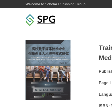
Welcome to Scholar Publishing Group
Trai
Medi
Publis
Page L
Langu
ISBN:
9