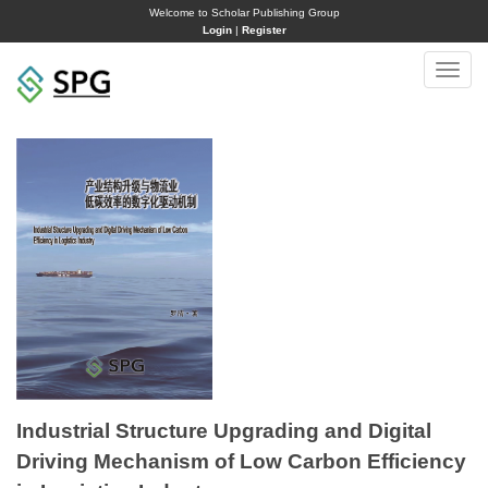
Welcome to Scholar Publishing Group
Login
|
Register
Toggle
naviga
Industrial Structure Upgrading and Digital
Driving Mechanism of Low Carbon Efficiency