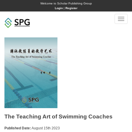
Welcome to Scholar Publishing Group
Login
|
Register
Toggle
naviga
The Teaching Art of Swimming Coaches
Published Date:
August 15th 2023