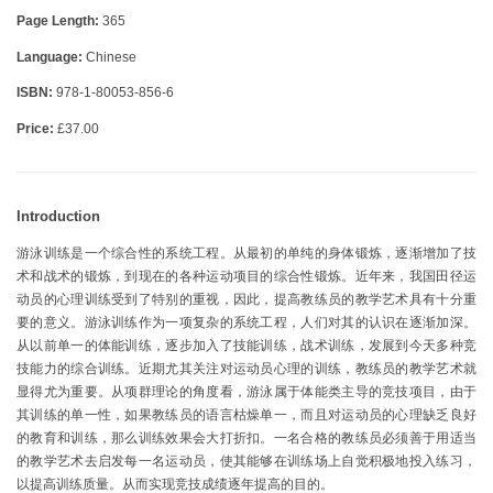
Page Length:
365
Language:
Chinese
ISBN:
978-1-80053-856-6
Price:
£37.00
Introduction
游泳训练是一个综合性的系统工程。从最初的单纯的身体锻炼，逐渐增加了技
术和战术的锻炼，到现在的各种运动项目的综合性锻炼。近年来，我国田径运
动员的心理训练受到了特别的重视，因此，提高教练员的教学艺术具有十分重
要的意义。游泳训练作为一项复杂的系统工程，人们对其的认识在逐渐加深。
从以前单一的体能训练，逐步加入了技能训练，战术训练，发展到今天多种竞
技能力的综合训练。近期尤其关注对运动员心理的训练，教练员的教学艺术就
显得尤为重要。从项群理论的角度看，游泳属于体能类主导的竞技项目，由于
其训练的单一性，如果教练员的语言枯燥单一，而且对运动员的心理缺乏良好
的教育和训练，那么训练效果会大打折扣。一名合格的教练员必须善于用适当
的教学艺术去启发每一名运动员，使其能够在训练场上自觉积极地投入练习，
以提高训练质量。从而实现竞技成绩逐年提高的目的。