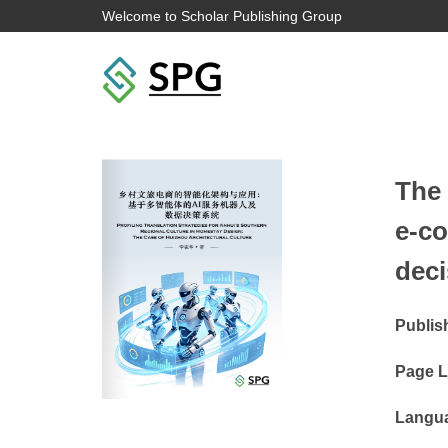
Welcome to Scholar Publishing Group
The 
e-co
dec
Publis
Page L
Langu