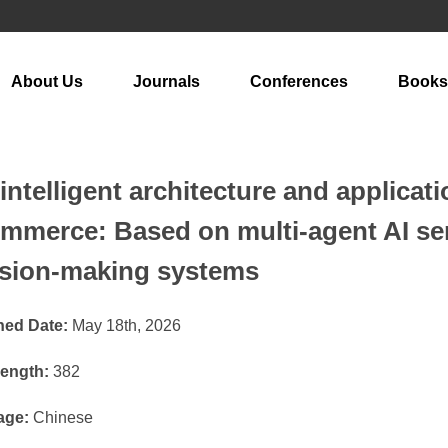
About Us
Journals
Conferences
Books
intelligent architecture and applicati
mmerce: Based on multi-agent AI ser
ision-making systems
hed Date:
May 18th, 2026
ength:
382
age:
Chinese