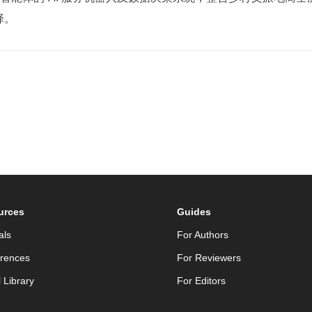
择。
urces
Guides
als
For Authors
rences
For Reviewers
l Library
For Editors