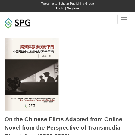
Welcome to Scholar Publishing Group
Login
|
Register
Toggle
naviga
On the Chinese Films Adapted from Online
Novel from the Perspective of Transmedia