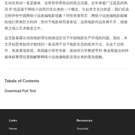
互动关系却一直是媒体、业界和学界热议的焦点话题。近年来被广泛提及的热
词 IP 也是基于网络小说而衍生出来的一个概念。引起本文关注的是：我们应该
怎样评价中国网络小说改编电影现象？对投资者而言，网络小说改编电影能够
给他们带来巨大利润，而对于电影研究者来说，这类电影作品良莠不齐，很难
将之纳入艺术殿堂之中。
这无疑暴露出传统电影理论很难适应当下中国电影生产环境的问题。因此，本
文开始思考如何才能找到一条适用于当下电影生态的批评方法。在这个过程
中，笔者逐渐发现，美国媒介研究专家，南加州大学教授亨利·詹金斯提出的跨
媒体叙事理论更能解释网络小说改编电影呈现出来的复杂面貌。
Tabale of Contents
Download Full Text
Links
Resources
Home
Journals