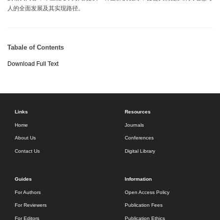
人的全面发展及其实现路径。
Tabale of Contents
Download Full Text
Links
Resources
Home
Journals
About Us
Conferences
Contact Us
Digital Library
Guides
Information
For Authors
Open Access Policy
For Reviewers
Publication Fees
For Editors
Publication Ethics