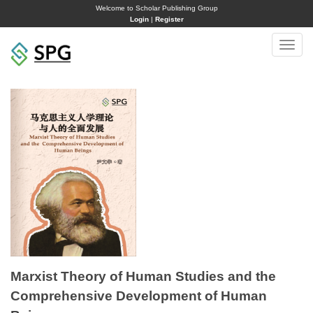
Welcome to Scholar Publishing Group
Login
|
Register
Toggle
naviga
Marxist Theory of Human Studies and the
Comprehensive Development of Human