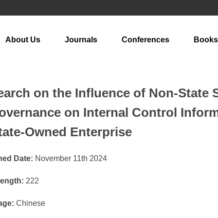
About Us
Journals
Conferences
Books
arch on the Influence of Non-State S
overnance on Internal Control Infor
tate-Owned Enterprise
hed Date:
November 11th 2024
ength:
222
age:
Chinese