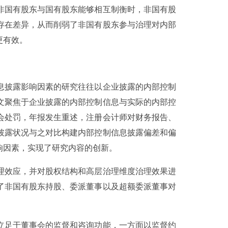
非国有股东与国有股东能够相互制衡时，非国有股
存在差异，从而削弱了非国有股东参与治理对内部
更有效。
息披露影响因素的研究往往以企业披露的内部控制
文聚焦于企业披露的内部控制信息与实际的内部控
会处罚，年报发生重述，注册会计师对财务报告、
披露状况与之对比构建内部控制信息披露偏差和偏
响因素，实现了研究内容的创新。
理效应，并对股权结构和高层治理维度治理效果进
了非国有股东持股、委派董事以及超额委派董事对
立足于董事会的监督和咨询功能，一方面以监督约