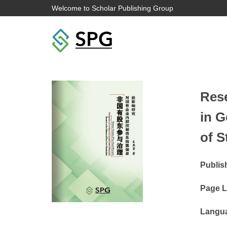
Welcome to Scholar Publishing Group
Rese
in G
of S
Publis
Page L
Langu