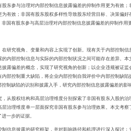
有股东参与治理对内部控制信息披露偏差的抑制作用更为有效；
更为有效；非国有股东股权多样性导致股东经营目标、决策偏好
，非国有股东参与高层治理对内部控制信息披露偏差的抑制作用
，在研究视角、变量和内容上实现了创新。现有关于内部控制信
露的内部控制信息与实际的内部控制状况之间可能存在差异。本
息披露偏差的概念，实现了研究视角的创新；以企业违规被证监
在内部控制重大缺陷，将企业内部控制自我评价中内部控制缺陷
部控制缺陷的识别和披露入手，研究内部控制信息披露偏差的影
究，从股权结构和高层治理维度分别探索了非国有股东入股的治
高层治理维度单一层面探究非国有股东参与治理效果。本文考察
了进一步的证据。
控制信息披露的研究框架，并对影响路径和机理进行深入探讨：