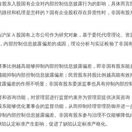
有股东入股国有企业对内部控制信息披露行为的影响，具体而言
的路径和机理是怎样的？国有企业股权存在异质性时，非国有股
国资本市场沪深 A 股国有上市公司作为研究对象，基于委托代理理论
，内部控制信息披露偏差的成因，理论分析与实证检验了非国
董事比例越高能够抑制内部控制信息披露偏差，即非国有股东能
越能抑制内部控制信息披露偏差；民营股东持股比例越高能有效
披露偏差的作用不明显；非国有股东委派监事也具有抑制内部控
督和咨询功能，对管理层进行监督约束并为管理层提供决策咨询
股东能够优化董事会的监督功能，从而抑制经理管理防御并进一
抑制内部控制信息披露偏差。非国有股东参与治理不仅能够降低
缺陷认定标准产生影响，促进了缺陷认定标准严格化。