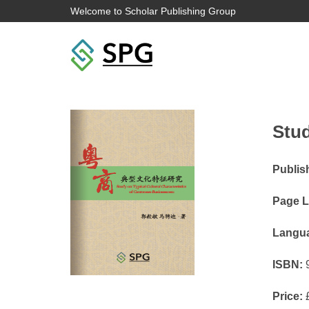
Welcome to Scholar Publishing Group
Stud
Publis
Page L
Langu
ISBN:
9
Price:
£